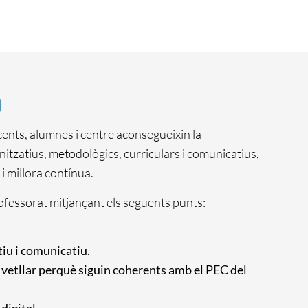
)
ocents, alumnes i centre aconsegueixin la
itzatius, metodològics, curriculars i comunicatius,
i millora contínua.
rofessorat mitjançant els següents punts:
tiu i comunicatiu.
 vetllar perquè siguin coherents amb el PEC del