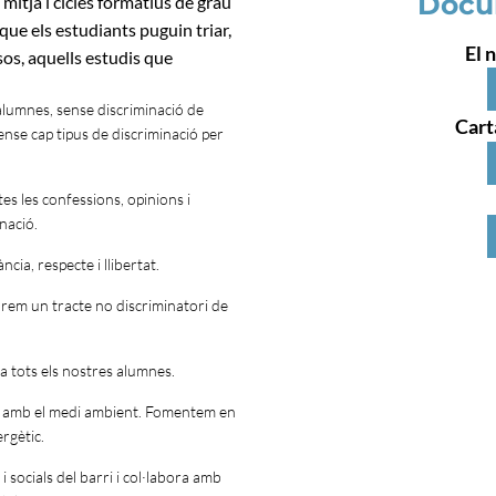
Docu
mitjà i cicles formatius de grau
que els estudiants puguin triar,
El 
sos, aquells estudis que
s alumnes, sense discriminació de
Cart
se cap tipus de discriminació per
es les confessions, opinions i
nació.
cia, respecte i llibertat.
gurem un tracte no discriminatori de
a tots els nostres alumnes.
os amb el medi ambient. Fomentem en
ergètic.
 socials del barri i col·labora amb