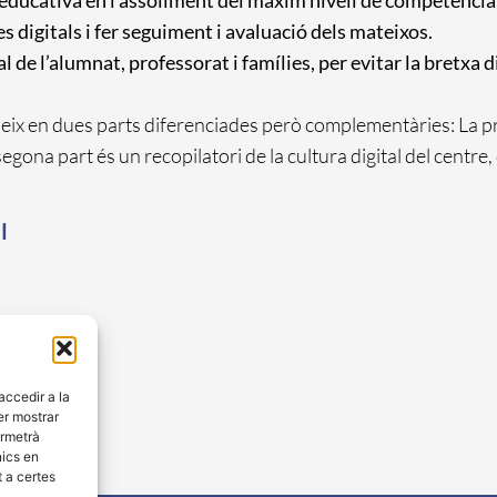
 educativa en l’assoliment del màxim nivell de competència 
s digitals i fer seguiment i avaluació dels mateixos.
l de l’alumnat, professorat i famílies, per evitar la bretxa di
deix en dues parts diferenciades però complementàries: La pri
La segona part és un recopilatori de la cultura digital del cent
l
ccedir a la
er mostrar
ermetrà
nics en
 a certes