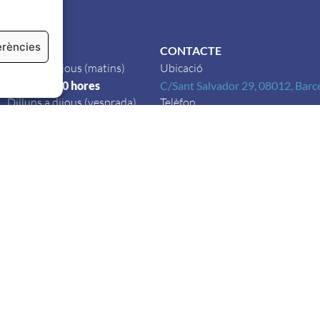
erències
HORARI
CONTACTE
Dilluns a dijous (matins)
Ubicació
9:00 a 14:30 hores
C/Sant Salvador 29, 08012, Barc
Dilluns a dijous (vesprada)
Telèfon
16:00 a 18:30 hores
+34
934 153 722
Divendres
9:00 a 14:30 hores