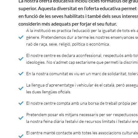
La nostra oferta educativa inclou cicles formatius de grau 
superior. Aquesta diversitat en l’oferta educativa permet 
en funció de les seves habilitats i també dels seus interes
considerin més adequats per forjar el seu futur.
A la institució es practica l'educació per la igualtat de tots el
gènere. Pretendemos dur a terme les nostres ensenyances sen
raó de raça, sexe, religió, política o econòmica.
El nostre centre es declara aconfessional, respectuós amb tot
ideologies. No s'admet cap sectarisme que permeti la discrimi
En la nostra comunitat es viu en un marc de solidaritat, toleràn
La llengua d'aprenentatge i vehicular és el català, però asse
les dues llengües oficials.
El nostre centre compta amb una borsa de treball pròpia per 
Pretendem posar els mitjans necessaris per ser respectuos
la nostra feina diària l'estalvi de recursos limitats i l'estalvi en
El centre manté contacte amb totes les associacions culturals i