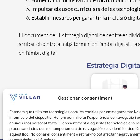
Fomentar la inclusivitat de tota la comunitat
Impulsar els usos curriculars de les tecnologie
Establir mesures per garantir la inclusió digita
El document de l’Estratègia digital de centre es divi
arribar el centre a mitjà termini en l’àmbit digital. 
en l’àmbit digital.
Estratègia Digita
Gestionar consentiment
Entenem que utilitzem tecnologies com les cookies per emmagatzemar i/o a
informació del dispositiu. Ho fem per millorar l'experiència de navegació i p
anuncis (no) personalitzats. El consentiment a aquestes tecnologies ens p
processar dades com el comportament de navegació o els identificadors ú
aquest lloc. No donar el consentiment o retirar-ho pot afectar negativament
característiques i funcions.