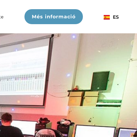
Més informació
te
ES