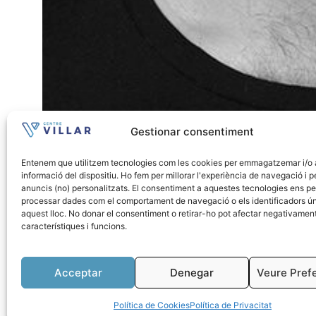
Gestionar consentiment
Entenem que utilitzem tecnologies com les cookies per emmagatzemar i/o a
informació del dispositiu. Ho fem per millorar l'experiència de navegació i p
anuncis (no) personalitzats. El consentiment a aquestes tecnologies ens p
processar dades com el comportament de navegació o els identificadors ú
aquest lloc. No donar el consentiment o retirar-ho pot afectar negativament
característiques i funcions.
Acceptar
Denegar
Veure Pref
Política de Cookies
Política de Privacitat