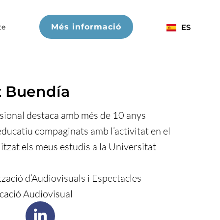
Més informació
te
ES
z Buendía
ssional destaca amb més de 10 anys
educatiu compaginats amb l’activitat en el
itzat els meus estudis a la Universitat
tzació d’Audiovisuals i Espectacles
cació Audiovisual