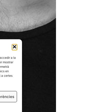
ccedir a la
er mostrar
ermetrà
nics en
 a certes
erències