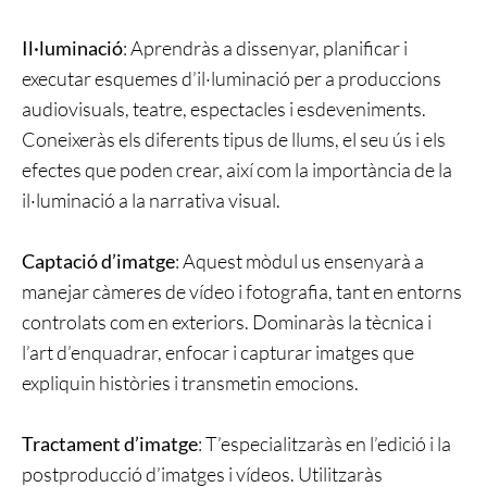
Il·luminació
: Aprendràs a dissenyar, planificar i
executar esquemes d’il·luminació per a produccions
audiovisuals, teatre, espectacles i esdeveniments.
Coneixeràs els diferents tipus de llums, el seu ús i els
efectes que poden crear, així com la importància de la
il·luminació a la narrativa visual.
Captació d’imatge
: Aquest mòdul us ensenyarà a
manejar càmeres de vídeo i fotografia, tant en entorns
controlats com en exteriors. Dominaràs la tècnica i
l’art d’enquadrar, enfocar i capturar imatges que
expliquin històries i transmetin emocions.
Tractament d’imatge
: T’especialitzaràs en l’edició i la
postproducció d’imatges i vídeos. Utilitzaràs