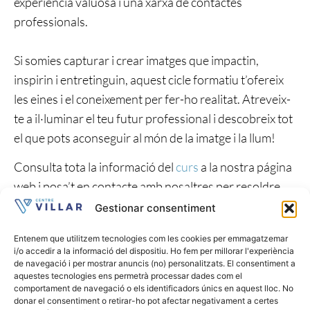
experiència valuosa i una xarxa de contactes
professionals.
Si somies capturar i crear imatges que impactin,
inspirin i entretinguin, aquest cicle formatiu t’ofereix
les eines i el coneixement per fer-ho realitat. Atreveix-
te a il·luminar el teu futur professional i descobreix tot
el que pots aconseguir al món de la imatge i la llum!
Consulta tota la informació del
curs
a la nostra página
web i posa’t en contacte amb nosaltres per resoldre
qualsevol dubte.
Gestionar consentiment
Entenem que utilitzem tecnologies com les cookies per emmagatzemar
i/o accedir a la informació del dispositiu. Ho fem per millorar l'experiència
de navegació i per mostrar anuncis (no) personalitzats. El consentiment a
aquestes tecnologies ens permetrà processar dades com el
comportament de navegació o els identificadors únics en aquest lloc. No
donar el consentiment o retirar-ho pot afectar negativament a certes