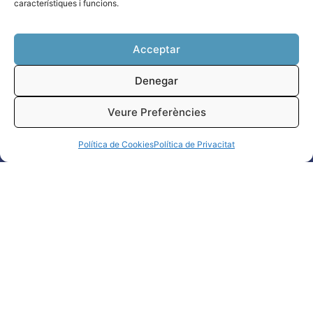
HORARI
característiques i funcions.
Dilluns a dijous (matins)
Des de 1979, el Centre Villar
9:00 a 14:30 hores
participa activament en la
Acceptar
Dilluns a dijous (vesprada)
formació de professionals
16:00 a 18:30 hores
Denegar
proporcionant una
Divendres
metodologia d’aprenentatge.
9:00 a 14:30 hores
Veure Preferències
Política de Cookies
Política de Privacitat
CONTACTE
LEGAL
Ubicació
Avís Legal
C/Sant Salvador 29, 08012,
Avís de Confidencialitat
Barcelona
Política de Privacitat
Telèfon
+34
934 153 722
Política de Cookies