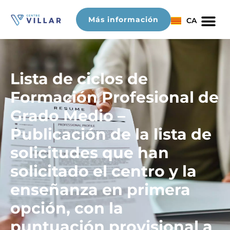
Más información
CA
Lista de ciclos de
Formación Profesional de
Grado Medio –
Publicación de la lista de
solicitudes que han
solicitado el centro y la
enseñanza en primera
opción, con la
puntuación provisional a