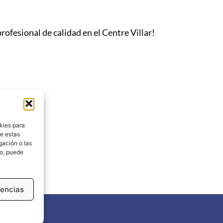
ofesional de calidad en el Centre Villar!
kies para
de estas
gación o las
to, puede
rencias