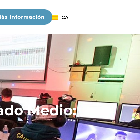
ás información
CA
ado Medio: