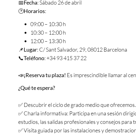
📅
Fecha
: Sábado 26 de abril
🕑
Horarios
:
09:00 – 10:30 h
10:30 – 12:00 h
12:00 – 13:30 h
📌
Lugar
: C/ Sant Salvador, 29, 08012 Barcelona
📞
Teléfono
: +34 93 415 37 22
📣
¡Reserva tu plaza!
Es imprescindible llamar al cen
¿Qué te espera?
✅ Descubrir el ciclo de grado medio que ofrecemos.
✅ Charla informativa: Participa en una sesión diri
estudios, las salidas profesionales y consejos para t
✅ Visita guiada por las instalaciones y demostraci